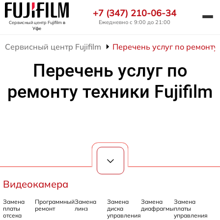
+7 (347) 210-06-34
Ежедневно с 9:00 до 21:00
Сервисный центр Fujifilm
в
Уфе
Сервисный центр Fujifilm
Перечень услуг по ремонту т
Перечень услуг по
ремонту техники Fujifilm
Видеокамера
Замена
Программный
Замена
Замена
Замена
Замена
платы
ремонт
линз
диска
диафрагмы
платы
отсека
управления
управления