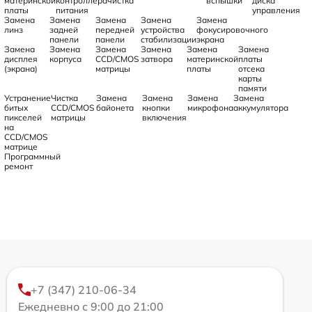
материнской
контроллера
чистка
вспышки
диска
платы
питания
управления
Замена
Замена
Замена
Замена
Замена
линз
задней
передней
устройства
фокусировочного
панели
панели
стабилизации
экрана
Замена
Замена
Замена
Замена
Замена
Замена
дисплея
корпуса
CCD/CMOS
затвора
материнской
платы
(экрана)
матрицы
платы
отсека
карты
памяти
Устранение
Чистка
Замена
Замена
Замена
Замена
битых
CCD/CMOS
байонета
кнопки
микрофона
аккумулятора
пикселей
матрицы
включения
на
CCD/CMOS
матрице
Программный
ремонт
+7 (347) 210-06-34
Ежедневно с 9:00 до 21:00