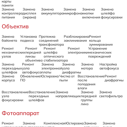
карты
памяти
Замена
Замена
Замена
Замена
Замена
Замена
контроллера
дисплея
аккумулятора
микрофона
кнопки
шлейфа
питания
(экрана)
включения
фокусировки
Объектив
Замена
Установка
Протяжка
Разблокировка
Ремонт
байонета
подвеса
соединений
заклинивания
кольца
трансфокатора
зуммирования
Ремонт
Ремонт
Ремонт
Ремонт
Устранение
механических
передней
шлейфа
электроники
механических
узлов
линзы
оптического
повреждений
объектива
стабилизатора
Замена
Ремонт
Замена
Замена
Замена
Настройка
переходных
узла
электронной
узла
мотора
автофокуса
шлейфов
автофокуса
платы
диафрагмы
Замена
Обновление
Юстировка
Чистка от
Восстановление
Ремонт
корпуса
ПО
пыли
после
диафрагмы
попадания
влаги
Восстановление
Восстановление
Замена
Замена
Замена
узла
переходных
направляющих
передней
светофильтра
фокусировки
шлейфов
группы
линз
Фотоаппарат
Ремонт
Замена
Комплексная
Юстировка
Замена
Замена