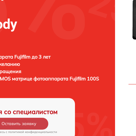
ody
ата Fujifilm до 3 лет
 желанию
бращения
/CMOS матрице фотоаппарата
Fujifilm 100S
я со специалистом
Оставить заявку
есь c
политикой конфиденциальности