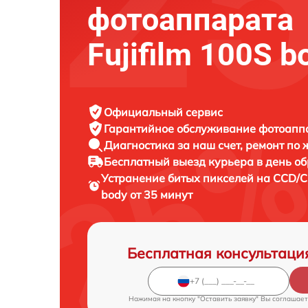
фотоаппарата
Fujifilm 100S b
Официальный сервис
Гарантийное обслуживание
фотоаппар
Диагностика за наш счет,
ремонт по
Бесплатный выезд курьера
в день о
Устранение битых пикселей на CCD
body от 35 минут
Бесплатная консультаци
Нажимая на кнопку "Оставить заявку" Вы соглашает