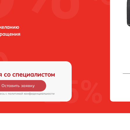
 желанию
бращения
я со специалистом
Оставить заявку
есь c
политикой конфиденциальности