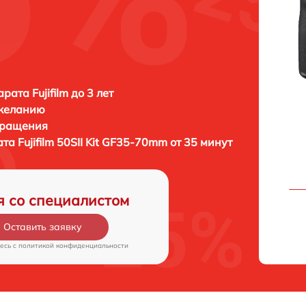
ата Fujifilm до 3 лет
 желанию
бращения
ата
Fujifilm 50SII Kit GF35-70mm от 35 минут
я со специалистом
Оставить заявку
есь c
политикой конфиденциальности