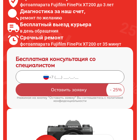
фотоаппарата Fujifilm FinePix XT200 до 3 лет
Диагностика за наш счет,
ремонт по желанию
Бесплатный выезд курьера
в день обращения
Срочный ремонт
фотоаппарата Fujifilm FinePix XT200 от 35 минут
Бесплатная консультация со
специалистом
Оставить заявку
Нажимая на кнопку "Оставить заявку" Вы соглашаетесь c
политикой
конфиденциальности