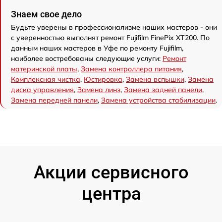
Знаем свое дело
Будьте уверены в профессионализме наших мастеров - они
с уверенностью выполнят ремонт Fujifilm FinePix XT200. По
данным наших мастеров в Уфе по ремонту Fujifilm,
наиболее востребованы следующие услуги:
Ремонт
материнской платы
,
Замена контроллера питания
,
Комплексная чистка
,
Юстировка
,
Замена вспышки
,
Замена
диска управления
,
Замена линз
,
Замена задней панели
,
Замена передней панели
,
Замена устройства стабилизации
.
Акции сервисного
центра