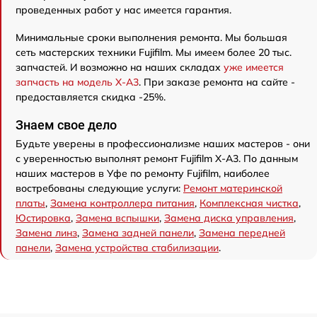
проведенных работ у нас имеется гарантия.
Минимальные сроки выполнения ремонта. Мы большая
сеть мастерских техники Fujifilm. Мы имеем более 20 тыс.
запчастей. И возможно на наших складах
уже имеется
запчасть на модель X-A3
. При заказе ремонта на сайте -
предоставляется скидка -25%.
Знаем свое дело
Будьте уверены в профессионализме наших мастеров - они
с уверенностью выполнят ремонт Fujifilm X-A3. По данным
наших мастеров в Уфе по ремонту Fujifilm, наиболее
востребованы следующие услуги:
Ремонт материнской
платы
,
Замена контроллера питания
,
Комплексная чистка
,
Юстировка
,
Замена вспышки
,
Замена диска управления
,
Замена линз
,
Замена задней панели
,
Замена передней
панели
,
Замена устройства стабилизации
.