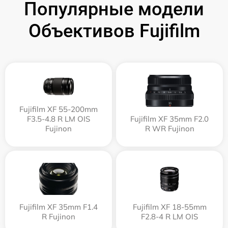
Популярные модели
Объективов Fujifilm
Fujifilm XF 55-200mm
F3.5-4.8 R LM OIS
Fujifilm XF 35mm F2.0
Fujinon
R WR Fujinon
Fujifilm XF 35mm F1.4
Fujifilm XF 18-55mm
R Fujinon
F2.8-4 R LM OIS