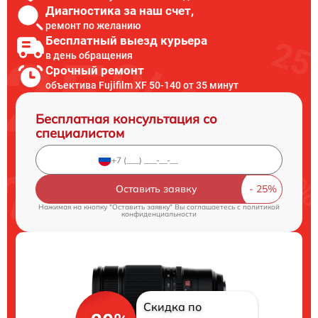
Диагностика за наш счет,
ремонт по желанию
Бесплатный выезд курьера
в день обращения
Срочный ремонт
объектива Fujifilm XF 50-140 от 35 минут
Бесплатная консультация со
специалистом
Оставить заявку
Нажимая на кнопку "Оставить заявку" Вы соглашаетесь c
политикой
конфиденциальности
Скидка по