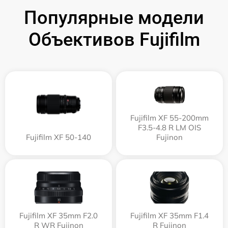
Популярные модели
Объективов Fujifilm
Fujifilm XF 55-200mm
F3.5-4.8 R LM OIS
Fujifilm XF 50-140
Fujinon
Fujifilm XF 35mm F2.0
Fujifilm XF 35mm F1.4
R WR Fujinon
R Fujinon